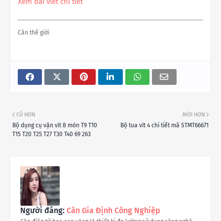
Xem bài viết chi tiết
Cân thế giới
CŨ HƠN
MỚI HƠN
Bộ dụng cụ vặn vít 8 món T9 T10
Bộ tua vít 4 chi tiết mã STMT66671
T15 T20 T25 T27 T30 T40 69 263
Người đăng:
Cân Gia Định Công Nghiệp