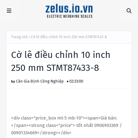
Trang chủ
Cờ lê điều chỉnh 10 inch 250 mm STMT87433-8
Cờ lê điều chỉnh 10 inch
250 mm STMT87433-8
Cân Gia Định Công Nghiệp
02:33:00
<div class="price_box mt-5 mb-10"><span>Giá bán:
</span><strong class="price"> tốt nhất 0906903369 /
00901334669</strong></div>