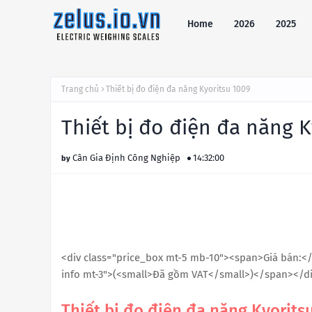
Home
2026
2025
Trang chủ
Thiết bị đo điện đa năng Kyoritsu 1009
Thiết bị đo điện đa năng K
Cân Gia Định Công Nghiệp
14:32:00
<div class="price_box mt-5 mb-10"><span>Giá bán:</
info mt-3">(<small>Đã gồm VAT</small>)</span></d
Thiết bị đo điện đa năng Kyorits