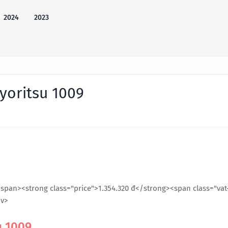
2024
2023
yoritsu 1009
span><strong class="price">1.354.320 đ</strong><span class="vat
iv>
u 1009