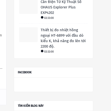
Cân Điện Tử Kỹ Thuật Số
OHAUS Explorer Plus
EXP4202
02:33:00
Thiết bị đo nhiệt hồng
ên
ngoại HT-6899 với đầu dò
kiểu K, khả năng đo lên tới
2200 độ.
02:32:00
FACEBOOK
TÌM KIẾM BLOG NÀY