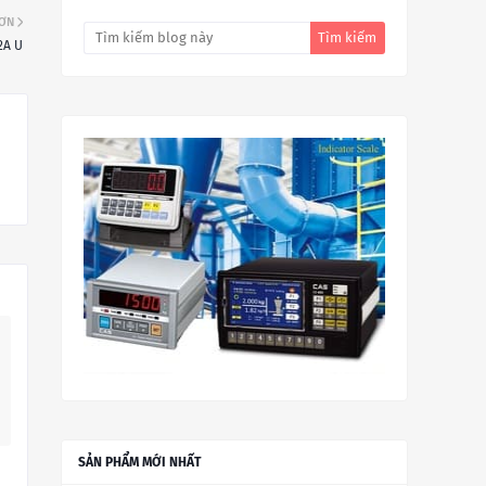
HƠN
2A U
SẢN PHẨM MỚI NHẤT