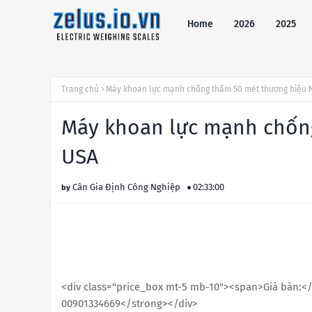
Home
2026
2025
Trang chủ
Máy khoan lực mạnh chống thấm 50 mét thương hiệu
Máy khoan lực mạnh chốn
USA
Cân Gia Định Công Nghiệp
02:33:00
<div class="price_box mt-5 mb-10"><span>Giá bán:</
00901334669</strong></div>