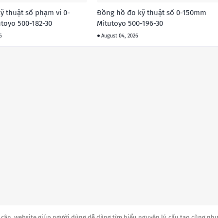
ỹ thuật số phạm vi 0-
Đồng hồ đo kỹ thuật số 0-150mm
toyo 500-182-30
Mitutoyo 500-196-30
6
August 04, 2026
 cân, website giúp người dùng dễ dàng tìm hiểu nguyên lý, cấu tạo cũng nh