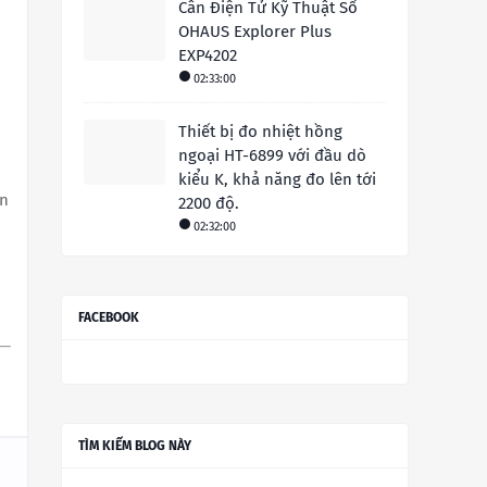
Cân Điện Tử Kỹ Thuật Số
OHAUS Explorer Plus
EXP4202
02:33:00
Thiết bị đo nhiệt hồng
ngoại HT-6899 với đầu dò
kiểu K, khả năng đo lên tới
ên
2200 độ.
02:32:00
FACEBOOK
TÌM KIẾM BLOG NÀY