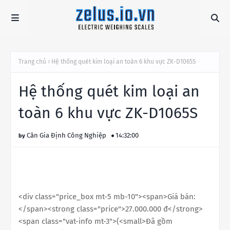
Trang chủ
Hệ thống quét kim loại an toàn 6 khu vực ZK-D1065S
Hệ thống quét kim loại an
toàn 6 khu vực ZK-D1065S
Cân Gia Định Công Nghiệp
14:32:00
<div class="price_box mt-5 mb-10"><span>Giá bán:
</span><strong class="price">27.000.000 đ</strong>
<span class="vat-info mt-3">(<small>Đã gồm