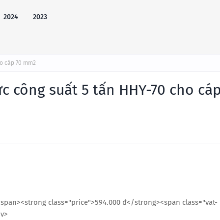
2024
2023
ho cáp 70 mm2
ực công suất 5 tấn HHY-70 cho cá
span><strong class="price">594.000 đ</strong><span class="vat-
iv>