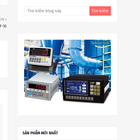
HƠN
F-10
SẢN PHẨM MỚI NHẤT