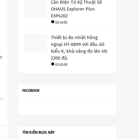
Cân Điện Tử Kỹ Thuật Số
OHAUS Explorer Plus
EXP4202
02:33:00
Thiết bị đo nhiệt hồng
ngoại HT-6899 với đầu dò
kiểu K, khả năng đo lên tới
ên
2200 độ.
02:32:00
FACEBOOK
TÌM KIẾM BLOG NÀY