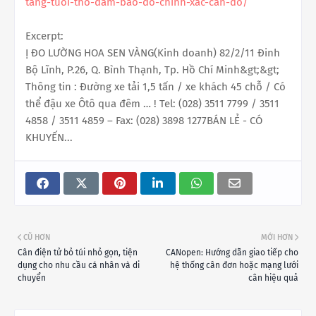
tang-tuoi-tho-dam-bao-do-chinh-xac-can-do/
Excerpt:
Ị ĐO LƯỜNG HOA SEN VÀNG(Kinh doanh) 82/2/11 Đinh
Bộ Lĩnh, P.26, Q. Bình Thạnh, Tp. Hồ Chí Minh&gt;&gt;
Thông tin : Đường xe tải 1,5 tấn / xe khách 45 chỗ / Có
thể đậu xe Ôtô qua đêm … ! Tel: (028) 3511 7799 / 3511
4858 / 3511 4859 – Fax: (028) 3898 1277BÁN LẺ - CÓ
KHUYẾN...
CŨ HƠN
MỚI HƠN
Cân điện tử bỏ túi nhỏ gọn, tiện
CANopen: Hướng dẫn giao tiếp cho
dụng cho nhu cầu cá nhân và di
hệ thống cân đơn hoặc mạng lưới
chuyển
cân hiệu quả