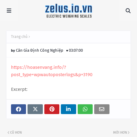
Trang chủ
Cân Gia Định Công Nghiệp
03:07:00
https://hoasenvang.info/?
post_type=wpwautoposterlogs&p=3190
Excerpt:
CŨ HƠN
MỚI HƠN